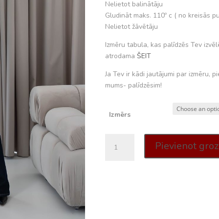
Nelietot balinātāju
Gludināt maks. 110º c ( no kreisās p
Nelietot žāvētāju
Izmēru tabula, kas palīdzēs Tev izvē
atrodama
ŠEIT
Ja Tev ir kādi jautājumi par izmēru, pi
mums- palīdzēsim!
Izmērs
Zila
Pievienot gro
blūze
ar
volānu
akcentiem
quantity