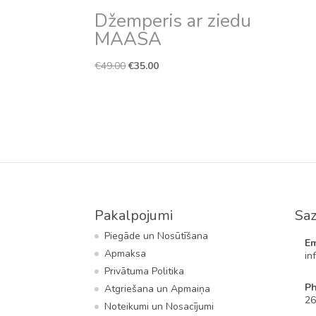
Džemperis ar ziedu
MAASA
Original
Current
€
49.00
€
35.00
price
price
was:
is:
€49.00.
€35.00.
Pakalpojumi
Saz
Piegāde un Nosūtīšana
Em
Apmaksa
in
Privātuma Politika
P
Atgriešana un Apmaiņa
26
Noteikumi un Nosacījumi