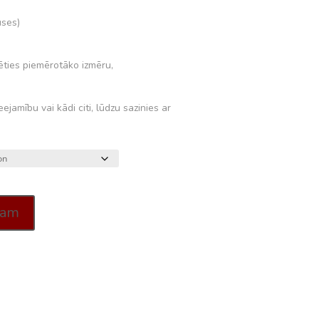
uses)
lēties piemērotāko izmēru,
eejamību vai kādi citi, lūdzu sazinies ar
zam