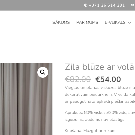
✆ +371 26 514 281
✉
SĀKUMS
PAR MUMS
E-VEIKALS
Zila blūze ar vol
Original
Cur
€
82.00
€
54.00
price
pric
Vieglas un plānas viskozes blūze maig
was:
is:
dekoratīvām piedurknēm. V veida kak
€82.00.
€54
ar paaugstinātu apkakli piešķir papil
Apraksts: 80% viskoze/20% zīds, sav
izgiezums, audums nav elastīgs.
Kopšana: Mazgāt ar rokām