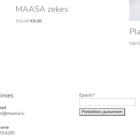
MAASA zeķes
Original
Current
€
11.00
€
6.00
price
price
Pl
was:
is:
€11.00.
€6.00.
€
87.
inies
Epasts*
ail
fo@maasa.lv
hone
514281