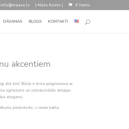
 info@maasa.lv
| Mans Konts |
0 Items
DĀVANAS
BLOGS
KONTAKTI
ānu akcentiem
rent
e
i zilā tonī. Blūze ir brīva piegriezuma ar
la izgriezums un izsmalcinātās detaļas
.00.
dus eleganci.
ilkums piedurknēs, v veida kakla