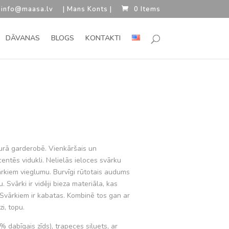
 info@maasa.lv
| Mans Konts |
0 Items
DĀVANAS
BLOGS
KONTAKTI
rent
e
bkurā garderobē. Vienkāršais un
entēs vidukli. Nelielās ieloces svārku
.00.
rkiem vieglumu. Burvīgi rūtotais audums
u. Svārki ir vidēji bieza materiāla, kas
. Svārkiem ir kabatas. Kombinē tos gan ar
i, topu.
% dabīgais zīds), trapeces siluets, ar