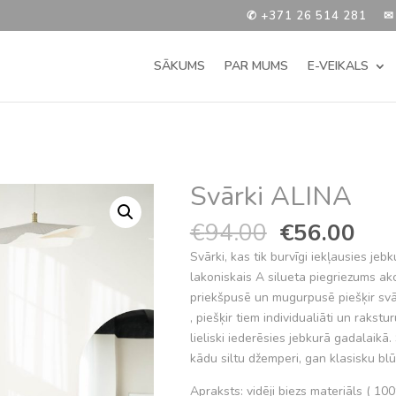
✆ +371 26 514 281
✉
SĀKUMS
PAR MUMS
E-VEIKALS
Svārki ALINA
Original
Cur
€
94.00
€
56.00
price
pric
Svārki, kas tik burvīgi iekļausies je
was:
is:
lakoniskais A silueta piegriezums akc
€94.00.
€56
priekšpusē un mugurpusē piešķir svā
, piešķir tiem individualiāti un rakstur
lieliski iederēsies jebkurā gadalaikā
kādu siltu džemperi, gan klasisku blūz
Apraksts: vidēji biezs materiāls ( 100