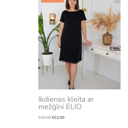
Ikdienas kleita ar
mežģīni ELIO
Original
Current
€
69.00
€
52.00
price
price