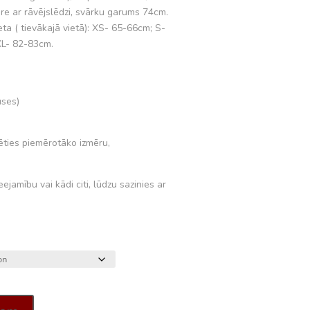
re ar rāvējslēdzi, svārku garums 74cm.
a ( tievākajā vietā): XS- 65-66cm; S-
XL- 82-83cm.
uses)
lēties piemērotāko izmēru,
eejamību vai kādi citi, lūdzu sazinies ar