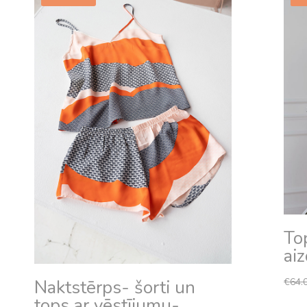
To
aiz
€
64.
Naktstērps- šorti un
tops ar vēstījumu-