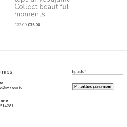
Collect beautiful
moments
Original
Current
€
62.00
€
35.00
price
price
was:
is:
€62.00.
€35.00.
inies
Epasts*
ail
fo@maasa.lv
hone
514281