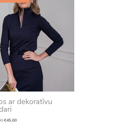
ps ar dekoratīvu
dari
Original
Current
00
€
45.00
price
price