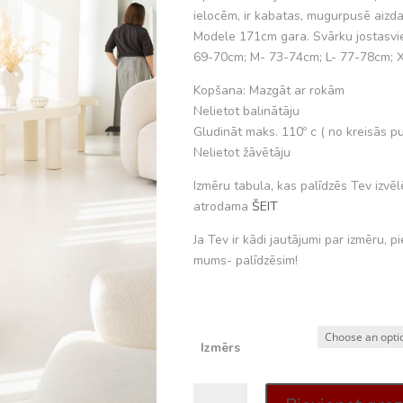
ielocēm, ir kabatas, mugurpusē aizda
Modele 171cm gara. Svārku jostasviet
69-70cm; M- 73-74cm; L- 77-78cm; 
Kopšana: Mazgāt ar rokām
Nelietot balinātāju
Gludināt maks. 110º c ( no kreisās p
Nelietot žāvētāju
Izmēru tabula, kas palīdzēs Tev izvē
atrodama
ŠEIT
Ja Tev ir kādi jautājumi par izmēru, pi
mums- palīdzēsim!
Izmērs
Svārki