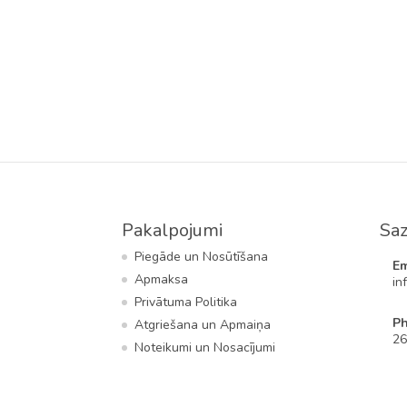
was:
is:
€69.00.
€52.00.
Pakalpojumi
Saz
Piegāde un Nosūtīšana
Em
Apmaksa
in
Privātuma Politika
P
Atgriešana un Apmaiņa
26
Noteikumi un Nosacījumi