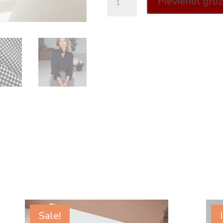
Pievienot gro
ALINA
quantity
Sale!