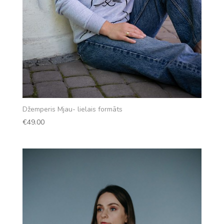
Džemperis Mjau- lielais formāts
€
49.00