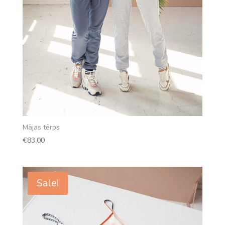
Mājas tērps
€
83.00
Sale!