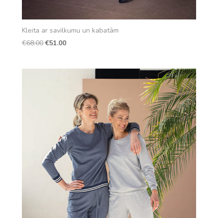
Kleita ar savilkumu un kabatām
Original
Current
€
68.00
€
51.00
price
price
was:
is:
€68.00.
€51.00.