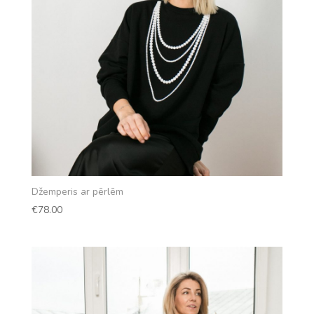
Džemperis ar pērlēm
€
78.00