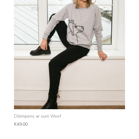
Džemperis ar suni Woof
€
49.00