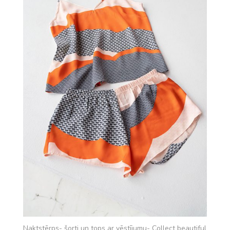
Naktstērps- šorti un tops ar vēstījumu- Collect beautiful