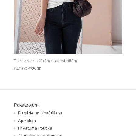
T krekls ar izšūtām saulesbrillēm
Original
Current
€
40.00
€
35.00
price
price
was:
is:
€40.00.
€35.00.
Pakalpojumi
Piegāde un Nosūtīšana
Apmaksa
Privātuma Politika
Atgriešana un Apmaiņa